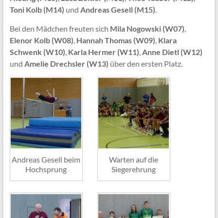
Toni Kolb (M14)
und
Andreas Gesell (M15)
.
Bei den Mädchen freuten sich
Mila Nogowski (W07)
,
Elenor Kolb (W08)
,
Hannah Thomas (W09)
,
Klara
Schwenk (W10)
,
Karla Hermer (W11)
,
Anne Dietl (W12)
und
Amelie Drechsler (W13)
über den ersten Platz.
Andreas Gesell beim
Warten auf die
Hochsprung
Siegerehrung