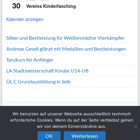
30
Vereins Kinderfasching
Kalender anzeigen
Silber und Bestleistung für Weißenstädter Vierkämpfer
Andreas Gesell glänzt mit Medaillen und Bestleistungen
Tanzkurs für Anfänger
LA Stadtmeisterschaft Kinder U14-U8
ÜL C Grundausbildung in Selb
Copyright © 2026
TV 1865 Weißenstadt e.V.
. Alle Rechte vorbehalten. Theme
Spacious
von ThemeGrill. Präsentiert von:
WordPress
.
Wir benutzen auf unserer Webseite ausschließlich technisch
erforderliche Cookies. Wenn du auf der Seite verbleibst gehen
wir von deinem Einverständnis aus.
OK
Weiterlesen