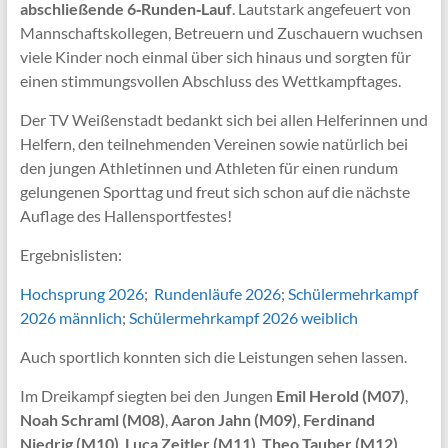
abschließende 6‑Runden‑Lauf
. Lautstark angefeuert von
Mannschaftskollegen, Betreuern und Zuschauern wuchsen
viele Kinder noch einmal über sich hinaus und sorgten für
einen stimmungsvollen Abschluss des Wettkampftages.
Der TV Weißenstadt bedankt sich bei allen Helferinnen und
Helfern, den teilnehmenden Vereinen sowie natürlich bei
den jungen Athletinnen und Athleten für einen rundum
gelungenen Sporttag und freut sich schon auf die nächste
Auflage des Hallensportfestes!
Ergebnislisten:
Hochsprung 2026
;
Rundenläufe 2026
;
Schülermehrkampf
2026 männlich
;
Schülermehrkampf 2026 weiblich
Auch sportlich konnten sich die Leistungen sehen lassen.
Im Dreikampf siegten bei den Jungen
Emil Herold (M07)
,
Noah Schraml (M08)
,
Aaron Jahn (M09)
,
Ferdinand
Niedrig (M10)
,
Luca Zeitler (M11)
,
Theo Tauber (M12)
,