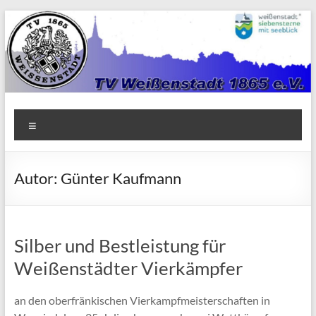
Zum
Inhalt
springen
TV
Menü
1865
Weißenstadt
Autor:
Günter Kaufmann
e.V.
Silber und Bestleistung für
Weißenstädter Vierkämpfer
an den oberfränkischen Vierkampfmeisterschaften in