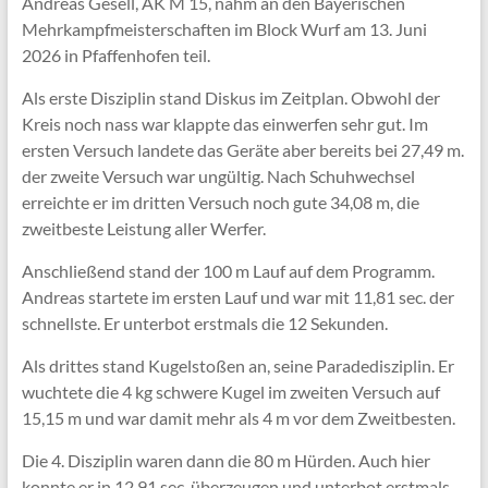
Andreas Gesell, AK M 15, nahm an den Bayerischen
Mehrkampfmeisterschaften im Block Wurf am 13. Juni
2026 in Pfaffenhofen teil.
Als erste Disziplin stand Diskus im Zeitplan. Obwohl der
Kreis noch nass war klappte das einwerfen sehr gut. Im
ersten Versuch landete das Geräte aber bereits bei 27,49 m.
der zweite Versuch war ungültig. Nach Schuhwechsel
erreichte er im dritten Versuch noch gute 34,08 m, die
zweitbeste Leistung aller Werfer.
Anschließend stand der 100 m Lauf auf dem Programm.
Andreas startete im ersten Lauf und war mit 11,81 sec. der
schnellste. Er unterbot erstmals die 12 Sekunden.
Als drittes stand Kugelstoßen an, seine Paradedisziplin. Er
wuchtete die 4 kg schwere Kugel im zweiten Versuch auf
15,15 m und war damit mehr als 4 m vor dem Zweitbesten.
Die 4. Disziplin waren dann die 80 m Hürden. Auch hier
konnte er in 12,91 sec. überzeugen und unterbot erstmals