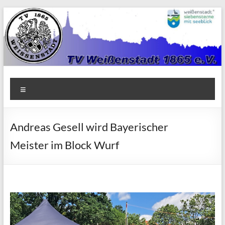
Zum
Inhalt
springen
TV
Menü
1865
Weißenstadt
Andreas Gesell wird Bayerischer
e.V.
Meister im Block Wurf