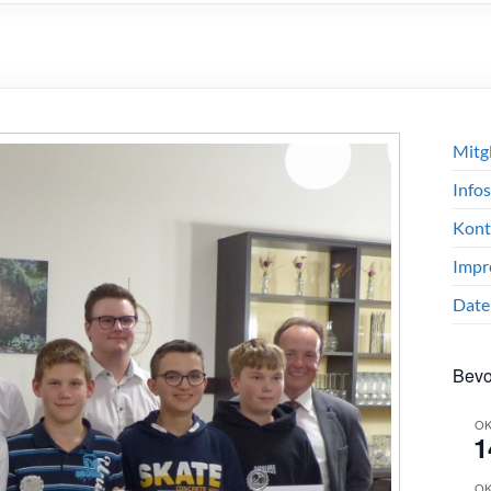
Mitg
Infos
Kont
Impr
Date
Bevo
OK
1
OK