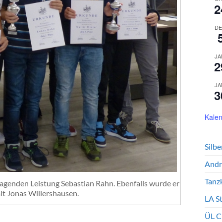
2
DE
JA
2
JA
3
Kalen
Silb
Andr
Tanz
ragenden Leistung Sebastian Rahn. Ebenfalls wurde er
it Jonas Willershausen.
LA S
ÜL C