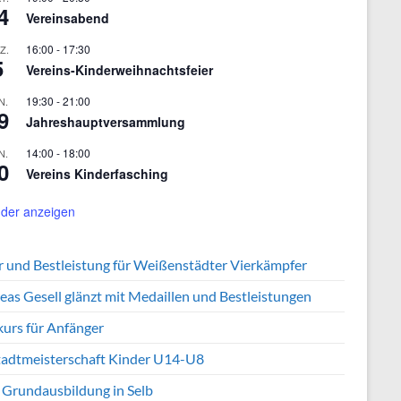
4
Vereinsabend
16:00
-
17:30
Z.
5
Vereins-Kinderweihnachtsfeier
19:30
-
21:00
N.
9
Jahreshauptversammlung
14:00
-
18:00
N.
0
Vereins Kinderfasching
der anzeigen
er und Bestleistung für Weißenstädter Vierkämpfer
eas Gesell glänzt mit Medaillen und Bestleistungen
kurs für Anfänger
tadtmeisterschaft Kinder U14-U8
 Grundausbildung in Selb