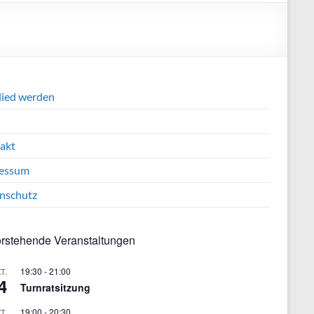
lied werden
akt
essum
nschutz
rstehende Veranstaltungen
19:30
-
21:00
T.
4
Turnratsitzung
19:00
-
20:30
T.