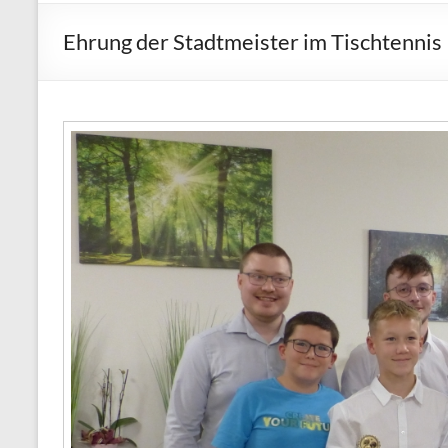
1865
Weißenstadt
Ehrung der Stadtmeister im Tischtennis
e.V.