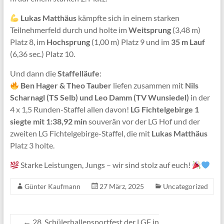
Lukas Matthäus
kämpfte sich in einem starken
Teilnehmerfeld durch und holte im
Weitsprung
(3,48 m)
Platz 8, im
Hochsprung
(1,00 m) Platz 9 und im
35 m Lauf
(6,36 sec.) Platz 10.
Und dann die
Staffelläufe
:
Ben Hager & Theo Tauber
liefen zusammen mit
Nils
Scharnagl (TS Selb) und Leo Damm (TV Wunsiedel)
in der
4 x 1,5 Runden-Staffel allen davon!
LG Fichtelgebirge 1
siegte mit 1:38,92 min
souverän vor der LG Hof und der
zweiten LG Fichtelgebirge-Staffel, die mit
Lukas Matthäus
Platz 3 holte.
Starke Leistungen, Jungs – wir sind stolz auf euch!
Günter Kaufmann
27 März, 2025
Uncategorized
←
28. Schülerhallensportfest der LGF in