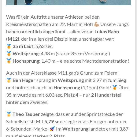
Was für ein Auftritt unserer Athleten bei den
Kreismeisterschaften am 22. März in Hof!
Unsere Jungs
haben ordentlich abgeräumt – allen voran
Lukas Rahn
(M12)
, der in allen drei Disziplinen unschlagbar war:
35 m Lauf:
5,63 sec.
Weitsprung:
4,38 m (starke 85 cm Vorsprung!)
Hochsprung:
1,40 m – eine echte Machtdemonstration!
Auch in der Altersklasse M11 gab’s Grund zum Feiern:
Ben Hager
sprang im
Weitsprung
mit 3,97 m zum Sieg
und holte sich auch im
Hochsprung
(1,15 m) Gold!
Über
35 m wurde es mit 6,03 sec. Platz 4 – nur
2 Hundertstel
hinter dem Zweiten.
Theo Tauber
zeigte, dass er auf der Sprintstrecke der
Schnellste ist: Mit
5,79 sec.
siegte er als Einziger unter der
6-Sekunden-Marke!
Im
Weitsprung
landete er mit 3,87
m auf einem starken 2. Platz.