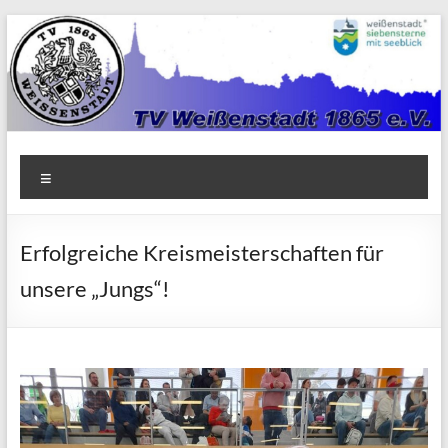
Zum
Inhalt
springen
TV
Menü
1865
Weißenstadt
Erfolgreiche Kreismeisterschaften für
e.V.
unsere „Jungs“!