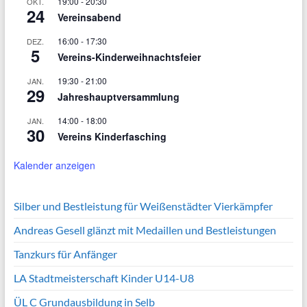
19:00
-
20:30
OKT.
24
Vereinsabend
16:00
-
17:30
DEZ.
5
Vereins-Kinderweihnachtsfeier
19:30
-
21:00
JAN.
29
Jahreshauptversammlung
14:00
-
18:00
JAN.
30
Vereins Kinderfasching
Kalender anzeigen
Silber und Bestleistung für Weißenstädter Vierkämpfer
Andreas Gesell glänzt mit Medaillen und Bestleistungen
Tanzkurs für Anfänger
LA Stadtmeisterschaft Kinder U14-U8
ÜL C Grundausbildung in Selb