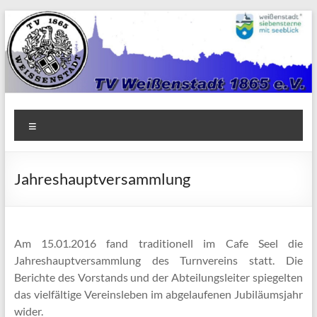
Zum
Inhalt
springen
TV
Menü
1865
Weißenstadt
Jahreshauptversammlung
e.V.
Am 15.01.2016 fand traditionell im Cafe Seel die
Jahreshauptversammlung des Turnvereins statt. Die
Berichte des Vorstands und der Abteilungsleiter spiegelten
das vielfältige Vereinsleben im abgelaufenen Jubiläumsjahr
wider.