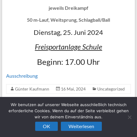
jeweils Dreikampf
50 m-Lauf, Weitsprung, Schlagball/Ball
Dienstag, 25. Juni 2024
Freisportanlage Schule
Beginn: 17.00 Uhr
Ausschreibung
Günter Kaufmann
16 Mai, 2024
Uncategorized
Wir benutzen auf unserer Webseite ausschließlich technisch
←
Ofr. Blockmehrkampfmeisterschaften und Ofr.
erforderliche Cookies. Wenn du auf der Seite verbleibst gehen
Dreikampfmeisterschaften
wir von deinem Einverständnis aus.
OK
Weiterlesen
Röttenbacher Schülermehrkampf
→