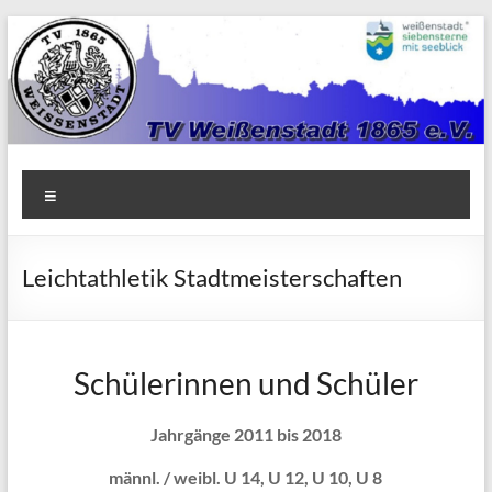
Zum
Inhalt
springen
TV
Menü
1865
Weißenstadt
Leichtathletik Stadtmeisterschaften
e.V.
Schülerinnen und Schüler
Jahrgänge 2011 bis 2018
männl. / weibl. U 14, U 12, U 10, U 8