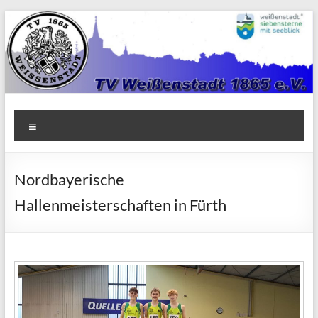
Zum
Inhalt
springen
TV
Menü
1865
Weißenstadt
Nordbayerische
e.V.
Hallenmeisterschaften in Fürth