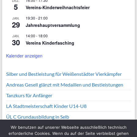
16:00
-
17:30
DEZ.
5
Vereins-Kinderweihnachtsfeier
19:30
-
21:00
JAN.
29
Jahreshauptversammlung
14:00
-
18:00
JAN.
30
Vereins Kinderfasching
Kalender anzeigen
Silber und Bestleistung für Weißenstädter Vierkämpfer
Andreas Gesell glänzt mit Medaillen und Bestleistungen
Tanzkurs für Anfänger
LA Stadtmeisterschaft Kinder U14-U8
ÜL C Grundausbildung in Selb
Wir benutzen auf unserer Webseite ausschließlich technisch
erforderliche Cookies. Wenn du auf der Seite verbleibst gehen