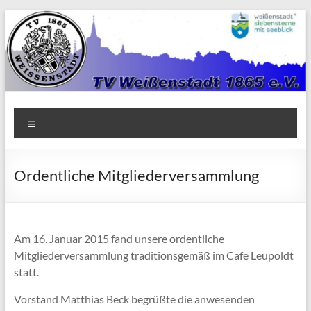
Zum
Inhalt
springen
TV
Menü
1865
Weißenstadt
Ordentliche Mitgliederversammlung
e.V.
Am 16. Januar 2015 fand unsere ordentliche
Mitgliederversammlung traditionsgemäß im Cafe Leupoldt
statt.
Vorstand Matthias Beck begrüßte die anwesenden