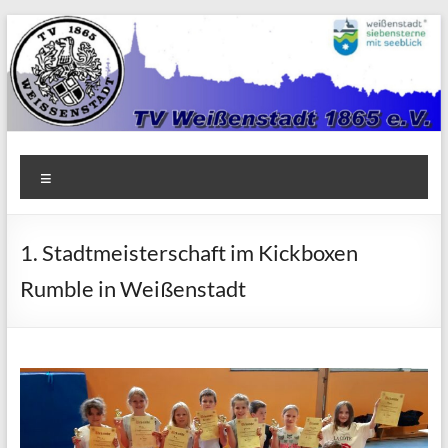
Zum
Inhalt
springen
TV
Menü
1865
Weißenstadt
1. Stadtmeisterschaft im Kickboxen
e.V.
Rumble in Weißenstadt