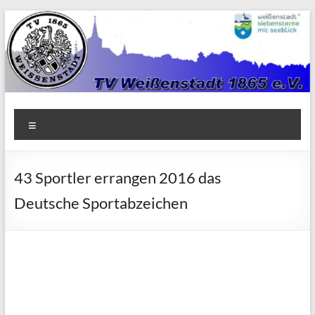
Zum
Inhalt
springen
TV
Menü
1865
Weißenstadt
43 Sportler errangen 2016 das
e.V.
Deutsche Sportabzeichen