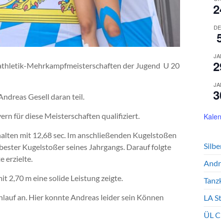
2
DE
JA
2
tathletik-Mehrkampfmeisterschaften der Jugend U 20
JA
3
dreas Gesell daran teil.
ern für diese Meisterschaften qualifiziert.
Kalen
erhalten mit 12,68 sec. Im anschließenden Kugelstoßen
Silb
bester Kugelstoßer seines Jahrgangs. Darauf folgte
 erzielte.
Andr
t 2,70 m eine solide Leistung zeigte.
Tanz
nlauf an. Hier konnte Andreas leider sein Können
LA S
ÜL C