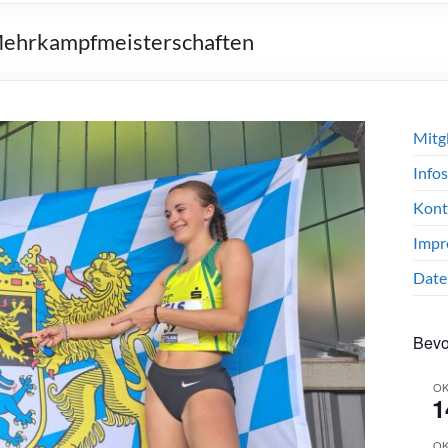
 Mehrkampfmeisterschaften
Mitg
Infos
Kont
Impr
Date
Bevo
OK
1
OK