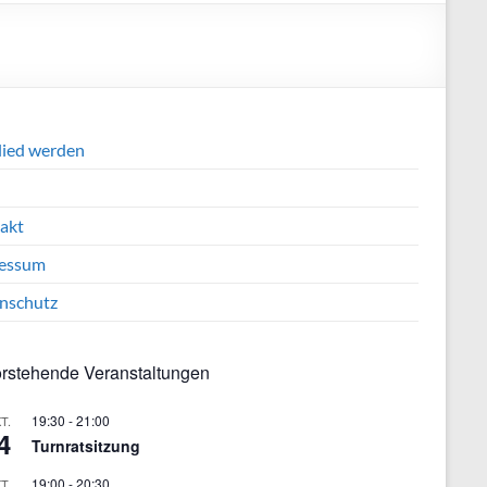
lied werden
akt
essum
nschutz
rstehende Veranstaltungen
19:30
-
21:00
T.
4
Turnratsitzung
19:00
-
20:30
T.