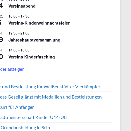
4
Vereinsabend
16:00
-
17:30
Z.
5
Vereins-Kinderweihnachtsfeier
19:30
-
21:00
N.
9
Jahreshauptversammlung
14:00
-
18:00
N.
0
Vereins Kinderfasching
der anzeigen
er und Bestleistung für Weißenstädter Vierkämpfer
eas Gesell glänzt mit Medaillen und Bestleistungen
kurs für Anfänger
tadtmeisterschaft Kinder U14-U8
 Grundausbildung in Selb