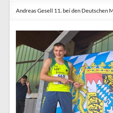
1865
Weißenstadt
Andreas Gesell 11. bei den Deutschen
e.V.