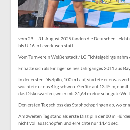
vom 29. – 31. August 2025 fanden die Deutschen Leich
bis U 16 in Leverkusen statt.
Vom Turnverein Weißenstadt / LG Fichtelgebirge nahm An
Er hatte sich als Einziger seines Jahrganges 2011 aus Bay
In der ersten Disziplin, 100 m Lauf, startete er etwas v
wuchtete er das 4 kg schwere Geräte auf 13,45 m, damit 
das Diskuswerfen, wo er mit 31,64 m eine sehr gute Weite
Den ersten Tag schloss das Stabhochspringen ab, wo er mi
Am zweiten Tag stand als erste Disziplin der 80 m Hürde
nicht voll ausschöpfen und erreichte nur 14,41 sec.