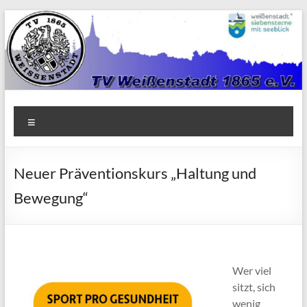
Zum
Inhalt
springen
TV
Menü
1865
Weißenstadt
Neuer Präventionskurs „Haltung und
e.V.
Bewegung“
Wer viel
sitzt, sich
wenig