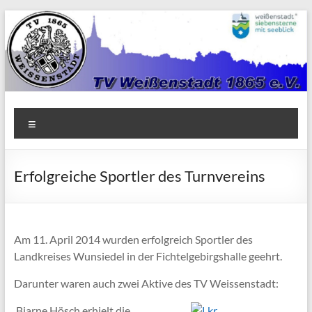
Zum
Inhalt
springen
TV
Menü
1865
Weißenstadt
Erfolgreiche Sportler des Turnvereins
e.V.
Am 11. April 2014 wurden erfolgreich Sportler des
Landkreises Wunsiedel in der Fichtelgebirgshalle geehrt.
Darunter waren auch zwei Aktive des TV Weissenstadt:
Bjarne Hösch erhielt die