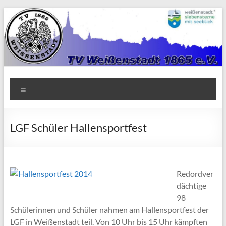
Zum
Inhalt
springen
TV
Menü
1865
Weißenstadt
LGF Schüler Hallensportfest
e.V.
Redordver
dächtige
98
Schülerinnen und Schüler nahmen am Hallensportfest der
LGF in Weißenstadt teil. Von 10 Uhr bis 15 Uhr kämpften