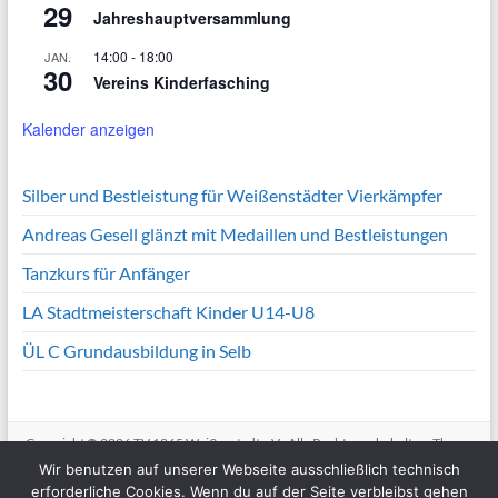
29
Jahreshauptversammlung
14:00
-
18:00
JAN.
30
Vereins Kinderfasching
Kalender anzeigen
Silber und Bestleistung für Weißenstädter Vierkämpfer
Andreas Gesell glänzt mit Medaillen und Bestleistungen
Tanzkurs für Anfänger
LA Stadtmeisterschaft Kinder U14-U8
ÜL C Grundausbildung in Selb
Copyright © 2026
TV 1865 Weißenstadt e.V.
. Alle Rechte vorbehalten. Theme
Spacious
von ThemeGrill. Präsentiert von:
WordPress
.
Wir benutzen auf unserer Webseite ausschließlich technisch
erforderliche Cookies. Wenn du auf der Seite verbleibst gehen