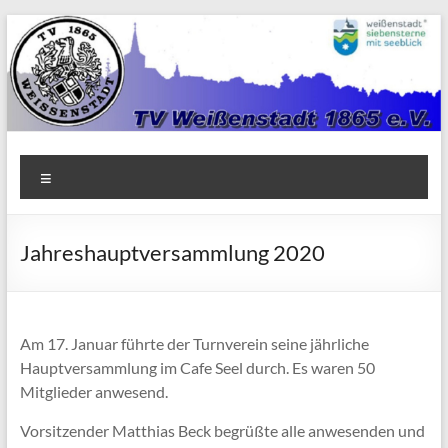
Zum
Inhalt
springen
TV
Menü
1865
Weißenstadt
Jahreshauptversammlung 2020
e.V.
Am 17. Januar führte der Turnverein seine jährliche
Hauptversammlung im Cafe Seel durch. Es waren 50
Mitglieder anwesend.
Vorsitzender Matthias Beck begrüßte alle anwesenden und