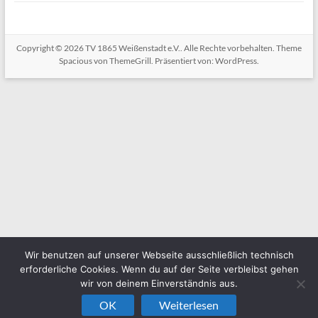
Copyright © 2026
TV 1865 Weißenstadt e.V.
. Alle Rechte vorbehalten. Theme
Spacious
von ThemeGrill. Präsentiert von:
WordPress
.
Wir benutzen auf unserer Webseite ausschließlich technisch
erforderliche Cookies. Wenn du auf der Seite verbleibst gehen
wir von deinem Einverständnis aus.
OK
Weiterlesen