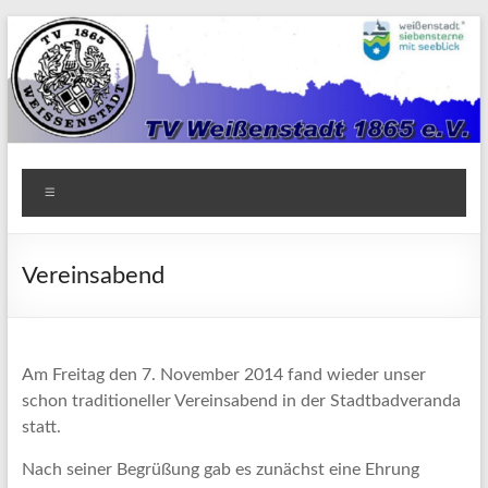
Zum
Inhalt
springen
TV
Menü
1865
Weißenstadt
Vereinsabend
e.V.
Am Freitag den 7. November 2014 fand wieder unser
schon traditioneller Vereinsabend in der Stadtbadveranda
statt.
Nach seiner Begrüßung gab es zunächst eine Ehrung